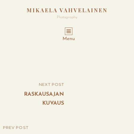
MIKAELA VAHVELAINEN
Photography
Menu
Post
NEXT POST
NEXT
navigation
POST
RASKAUSAJAN
KUVAUS
PREV POST
PREVIOUS