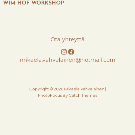
POST
WIM HOF WORKSHOP
Ota yhteyttä
Instagram
Facebook
mikaela.vahvelainen@hotmail.com
Copyright © 2026
Mikaela Vahvelainen
|
PhotoFocus By
Catch Themes