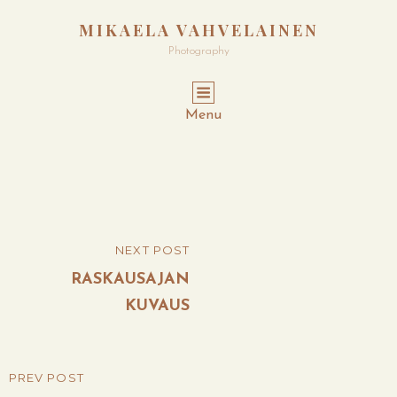
MIKAELA VAHVELAINEN
Photography
Menu
Post
NEXT POST
NEXT
navigation
POST
RASKAUSAJAN
KUVAUS
PREV POST
PREVIOUS