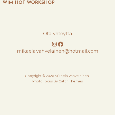
POST
WIM HOF WORKSHOP
Ota yhteyttä
Instagram
Facebook
mikaela.vahvelainen@hotmail.com
Copyright © 2026
Mikaela Vahvelainen
|
PhotoFocus By
Catch Themes