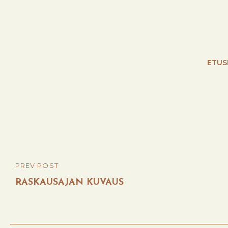
ETUS
Post
PREV POST
PREVIOUS
navigation
POST
RASKAUSAJAN KUVAUS