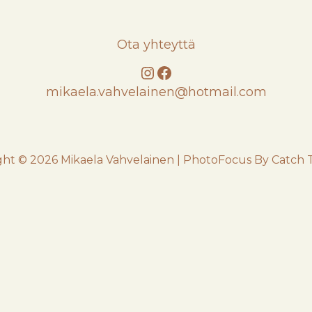
Ota yhteyttä
Instagram
Facebook
mikaela.vahvelainen@hotmail.com
ght © 2026
Mikaela Vahvelainen
|
PhotoFocus By
Catch 