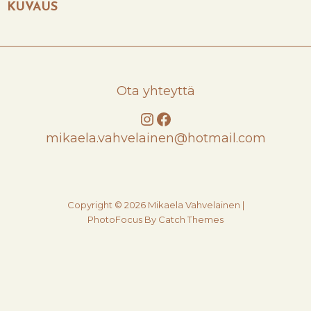
KUVAUS
Ota yhteyttä
Instagram
Facebook
mikaela.vahvelainen@hotmail.com
Copyright © 2026
Mikaela Vahvelainen
|
PhotoFocus By
Catch Themes