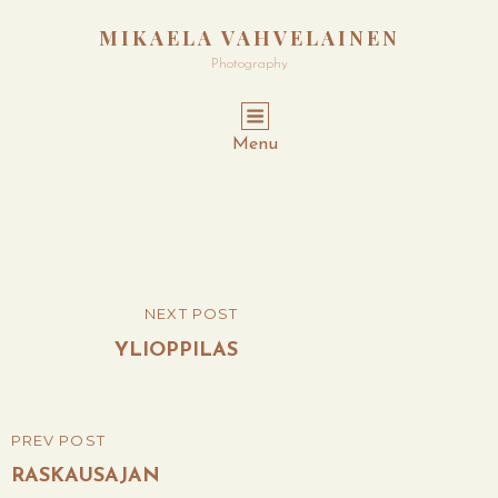
MIKAELA VAHVELAINEN
Photography
Menu
Post
NEXT POST
NEXT
navigation
POST
YLIOPPILAS
PREV POST
PREVIOUS
POST
RASKAUSAJAN