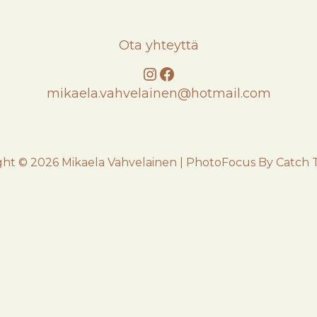
Ota yhteyttä
Instagram
Facebook
mikaela.vahvelainen@hotmail.com
ght © 2026
Mikaela Vahvelainen
|
PhotoFocus By
Catch 