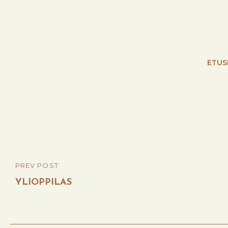
ETUS
Post
PREV POST
PREVIOUS
navigation
POST
YLIOPPILAS