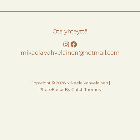
Ota yhteyttä
Instagram
Facebook
mikaela.vahvelainen@hotmail.com
Copyright © 2026
Mikaela Vahvelainen
|
PhotoFocus By
Catch Themes