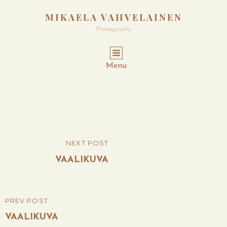
MIKAELA VAHVELAINEN
Photography
Menu
Post
NEXT POST
NEXT
navigation
POST
VAALIKUVA
PREV POST
PREVIOUS
POST
VAALIKUVA