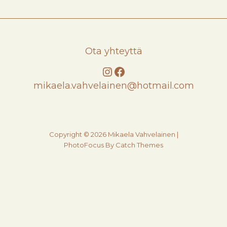
Ota yhteyttä
Instagram
Facebook
mikaela.vahvelainen@hotmail.com
Copyright © 2026
Mikaela Vahvelainen
|
PhotoFocus By
Catch Themes