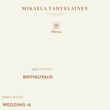
MIKAELA VAHVELAINEN
Photography
Menu
Post
NEXT POST
NEXT
navigation
POST
RIPPIKUVAUS
PREV POST
PREVIOUS
POST
WEDDING 15