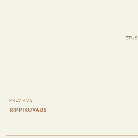
ETUS
Post
PREV POST
PREVIOUS
navigation
POST
RIPPIKUVAUS