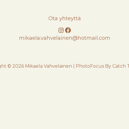
Ota yhteyttä
Instagram
Facebook
mikaela.vahvelainen@hotmail.com
ght © 2026
Mikaela Vahvelainen
|
PhotoFocus By
Catch 