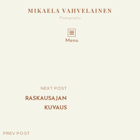
MIKAELA VAHVELAINEN
Photography
Menu
Post
NEXT POST
NEXT
navigation
POST
RASKAUSAJAN
KUVAUS
PREV POST
PREVIOUS