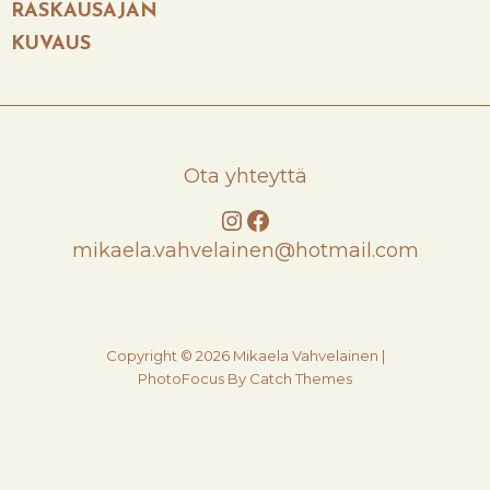
POST
RASKAUSAJAN
KUVAUS
Ota yhteyttä
Instagram
Facebook
mikaela.vahvelainen@hotmail.com
Copyright © 2026
Mikaela Vahvelainen
|
PhotoFocus By
Catch Themes