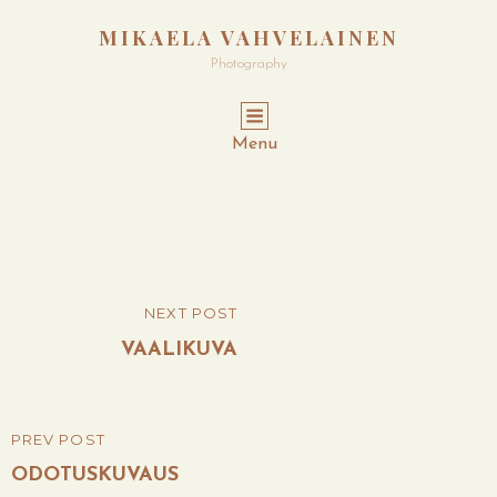
MIKAELA VAHVELAINEN
Photography
Menu
Post
NEXT POST
NEXT
navigation
POST
VAALIKUVA
PREV POST
PREVIOUS
POST
ODOTUSKUVAUS