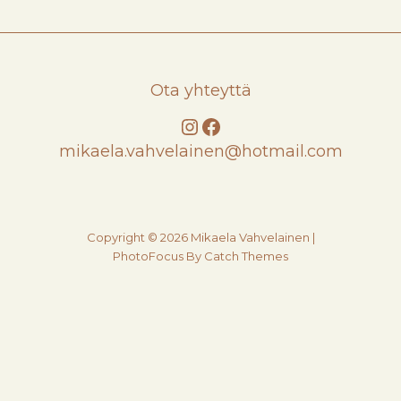
Ota yhteyttä
Instagram
Facebook
mikaela.vahvelainen@hotmail.com
Copyright © 2026
Mikaela Vahvelainen
|
PhotoFocus By
Catch Themes