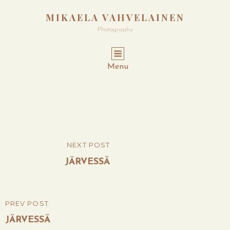
MIKAELA VAHVELAINEN
Photography
Menu
Post
NEXT POST
NEXT
navigation
POST
JÄRVESSÄ
PREV POST
PREVIOUS
POST
JÄRVESSÄ