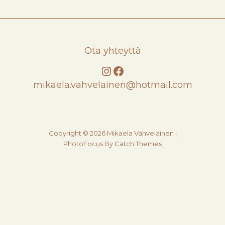
Ota yhteyttä
Instagram
Facebook
mikaela.vahvelainen@hotmail.com
Copyright © 2026
Mikaela Vahvelainen
|
PhotoFocus By
Catch Themes